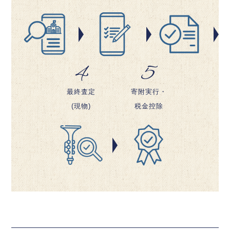
4
5
最終査定
寄附実行・
(現物)
税金控除