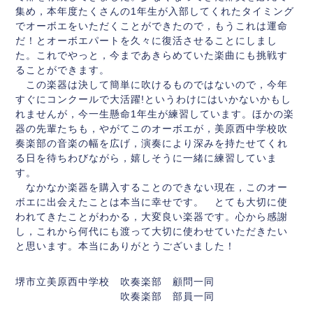
集め，本年度たくさんの1年生が入部してくれたタイミング
でオーボエをいただくことができたので，もうこれは運命
だ！とオーボエパートを久々に復活させることにしまし
た。これでやっと，今まであきらめていた楽曲にも挑戦す
ることができます。
この楽器は決して簡単に吹けるものではないので，今年
すぐにコンクールで大活躍!というわけにはいかないかもし
れませんが，今一生懸命1年生が練習しています。ほかの楽
器の先輩たちも，やがてこのオーボエが，美原西中学校吹
奏楽部の音楽の幅を広げ，演奏により深みを持たせてくれ
る日を待ちわびながら，嬉しそうに一緒に練習していま
す。
なかなか楽器を購入することのできない現在，このオー
ボエに出会えたことは本当に幸せです。 とても大切に使
われてきたことがわかる，大変良い楽器です。心から感謝
し，これから何代にも渡って大切に使わせていただきたい
と思います。本当にありがとうございました！
堺市立美原西中学校 吹奏楽部 顧問一同
吹奏楽部 部員一同