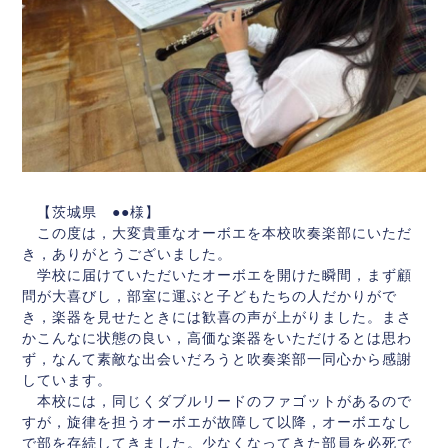
【茨城県 ●●様】
この度は，大変貴重なオーボエを本校吹奏楽部にいただ
き，ありがとうございました。
学校に届けていただいたオーボエを開けた瞬間，まず顧
問が大喜びし，部室に運ぶと子どもたちの人だかりがで
き，楽器を見せたときには歓喜の声が上がりました。まさ
かこんなに状態の良い，高価な楽器をいただけるとは思わ
ず，なんて素敵な出会いだろうと吹奏楽部一同心から感謝
しています。
本校には，同じくダブルリードのファゴットがあるので
すが，旋律を担うオーボエが故障して以降，オーボエなし
で部を存続してきました。少なくなってきた部員を必死で