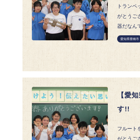
トランペッ
がとうご
器だなんて
愛知県豊橋市
【愛知
す!!
フルートを
がとうご