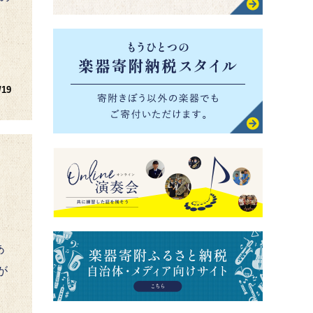
/19
あ
が