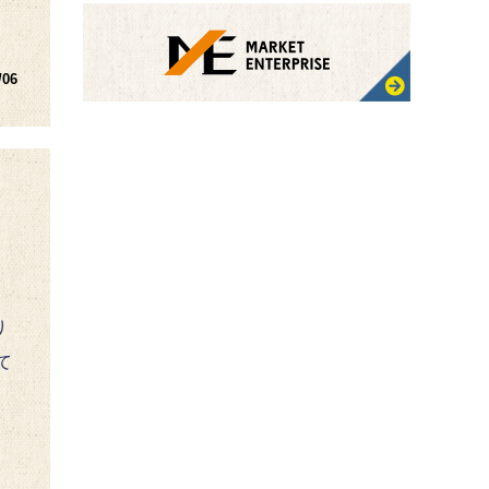
/06
り
て