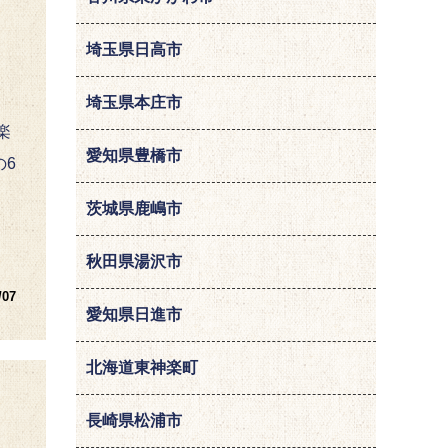
埼玉県日高市
埼玉県本庄市
楽
愛知県豊橋市
の6
茨城県鹿嶋市
秋田県湯沢市
/07
愛知県日進市
北海道東神楽町
長崎県松浦市