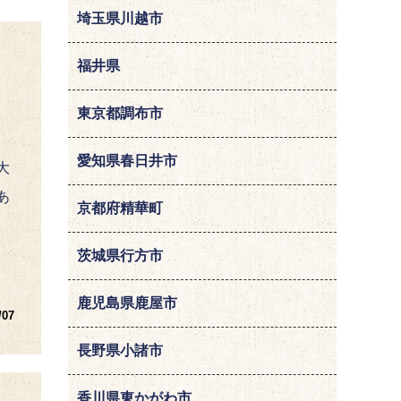
埼玉県川越市
福井県
東京都調布市
愛知県春日井市
大
あ
京都府精華町
茨城県行方市
鹿児島県鹿屋市
/07
長野県小諸市
香川県東かがわ市