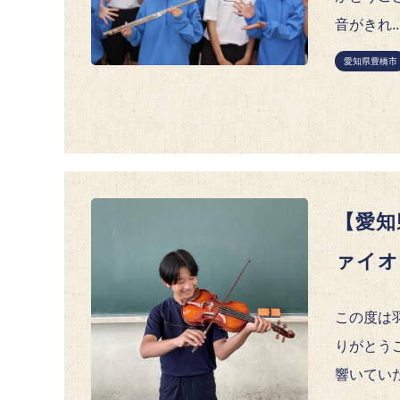
音がきれ..
愛知県豊橋市
【愛知
ァイオ
この度は
りがとう
響いていた