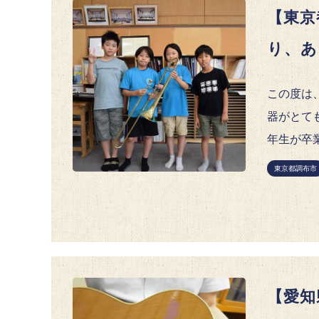
【東京
り、あ
この度は
器がとて
年生が卒業
東京都調布市
【愛知