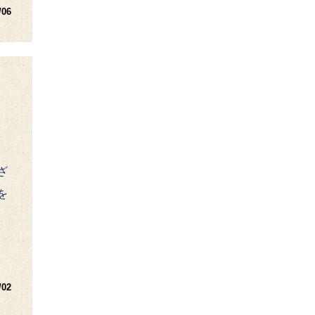
/06
ざ
を
/02