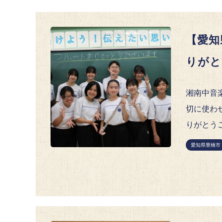
【愛知
りがと
湘南中音
切に使わ
りがとうご
愛知県豊橋市