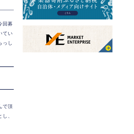
今回募
いてい
らっし
んで頂
とし、