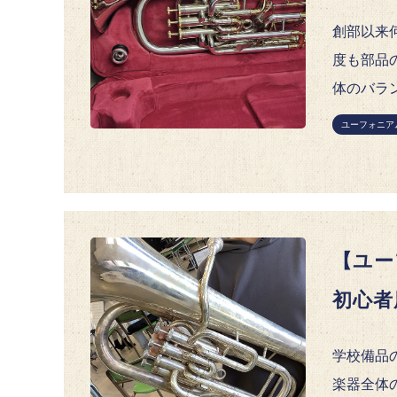
創部以来
度も部品
体のバラ
ユーフォニア
【ユー
初心者
学校備品
楽器全体