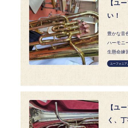
【ユー
い！
豊かな音
ハーモニ
生懸命練
ユーフォニア
【ユー
く、丁