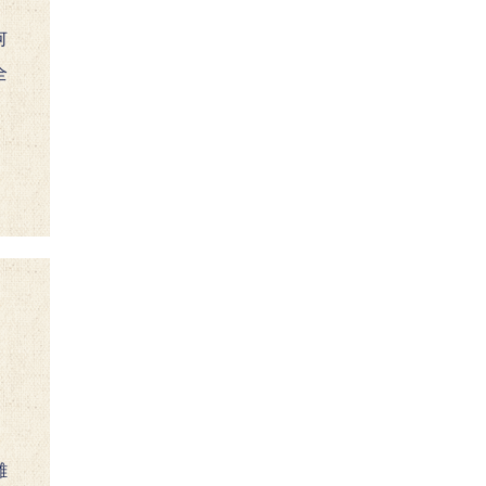
何
全
。
難