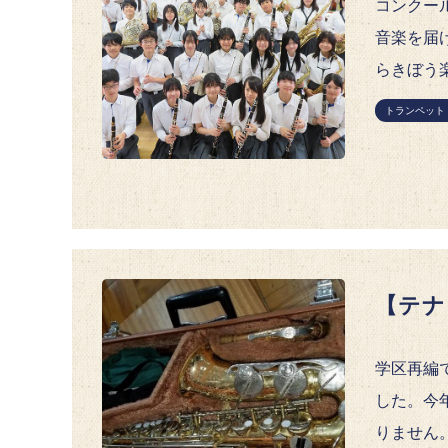
コンクー
音楽を届
らきぼう
トランペット 
【テナ
学区再編
した。今
りません