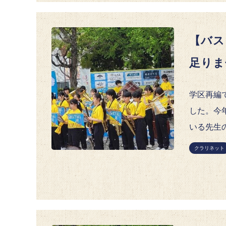
【バス
足りま
学区再編
した。今
いる先生
クラリネット