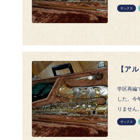
サックス
【アル
学区再編
した。今
りません
サックス