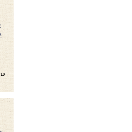
ま
足
/10