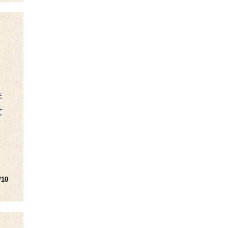
ま
て
/10