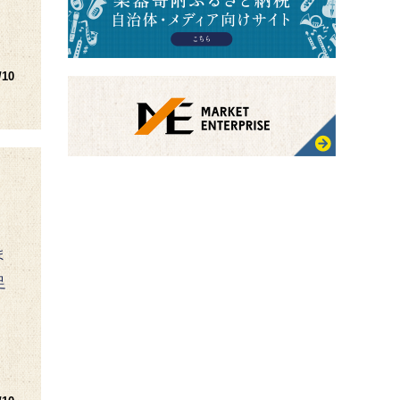
/10
ま
足