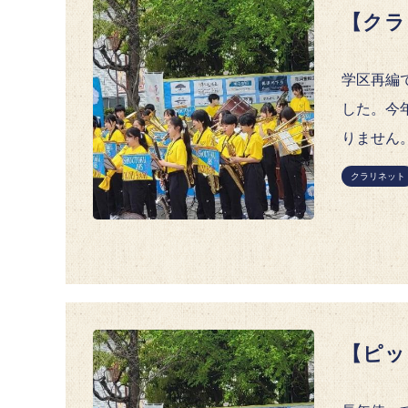
【クラ
学区再編
した。今
りません
クラリネット
【ピッ