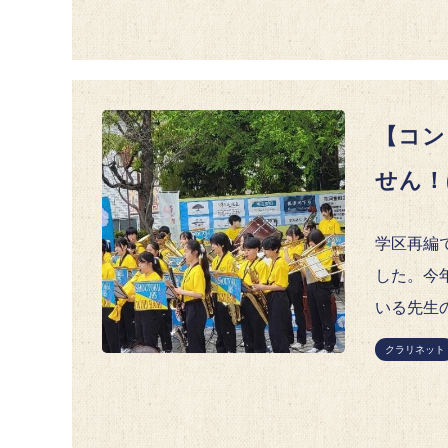
【コン
せん！
学区再編
した。今
いる先生
クラリネット