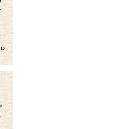
修
と
/10
修
と