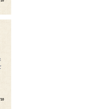
/10
ま
て
/10