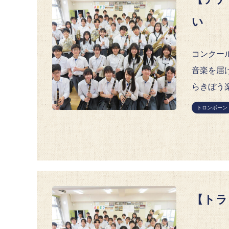
い
コンクー
音楽を届
らきぼう
トロンボーン
【トラ