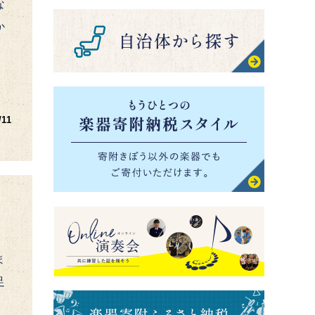
な
か
/11
ま
足