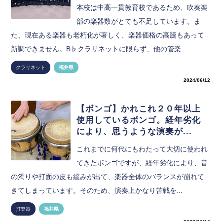
本校は中高一貫教育校であるため、吹奏楽
部の楽器数がとても不足しています。ま
た、現在ある楽器も老朽化が著しく、楽器価格の高騰もあって
新調できません。B♭クラリネットに限らず、他の管楽...
クラリネット
福井県
2024/06/12
【ボンゴ】かれこれ２０年以上
使用しているボンゴ。経年劣化
により、思うような演奏が...
これまでに何代にもわたって大切に使われ
てきたボンゴですが、経年劣化により、音
の濁りや打面の皮も緩みが出て、楽器全体のバランスが崩れて
きてしまっています。そのため、演奏上かなり苦戦を...
打楽器
福井県